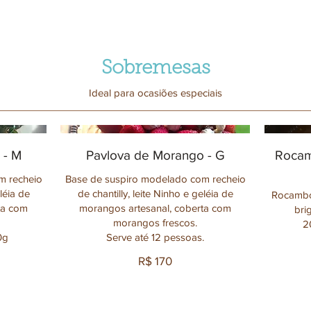
Sobremesas
Ideal para ocasiões especiais
 - M
Pavlova de Morango - G
Rocam
m recheio
Base de suspiro modelado com recheio
eléia de
de chantilly, leite Ninho e geléia de
Rocambo
ta com
morangos artesanal, coberta com
bri
morangos frescos.
2
0g
Serve até 12 pessoas.
R$ 170