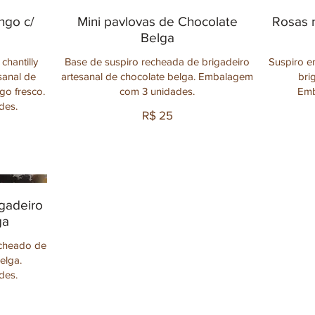
ngo c/
Mini pavlovas de Chocolate
Rosas 
Belga
chantilly
Base de suspiro recheada de brigadeiro
Suspiro e
sanal de
artesanal de chocolate belga. Embalagem
bri
o fresco.
com 3 unidades.
Emb
des.
R$ 25
gadeiro
ga
echeado de
elga.
des.